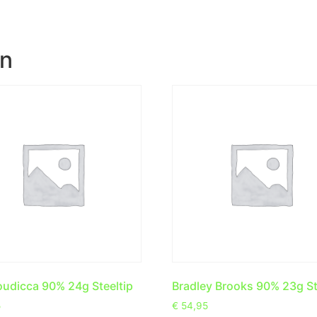
en
oudicca 90% 24g Steeltip
Bradley Brooks 90% 23g St
5
€
54,95