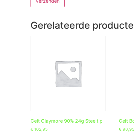
Gerelateerde product
Celt Claymore 90% 24g Steeltip
Celt B
€
102,95
€
90,9