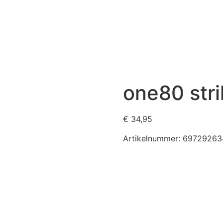
one80 stri
€
34,95
Artikelnummer:
69729263