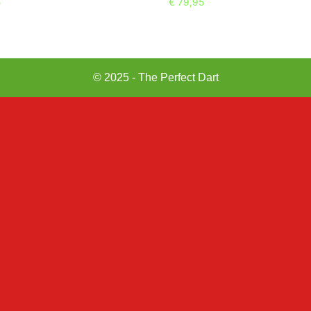
5
€
79,95
© 2025 - The Perfect Dart