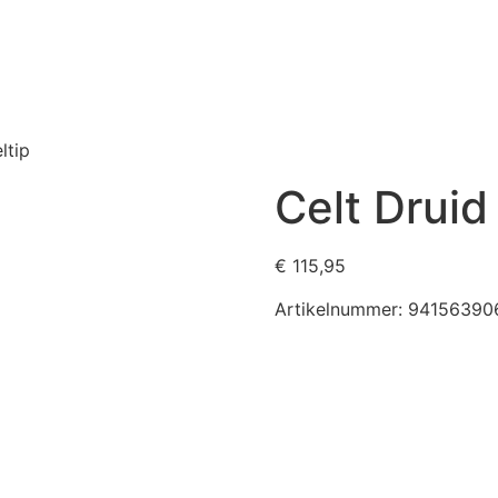
ltip
Celt Druid
€
115,95
Artikelnummer:
94156390