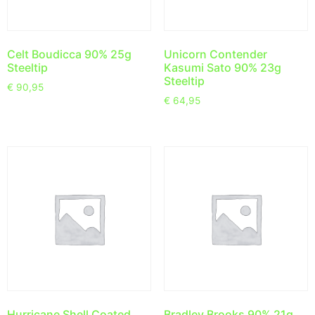
Celt Boudicca 90% 25g
Unicorn Contender
Steeltip
Kasumi Sato 90% 23g
Steeltip
€
90,95
€
64,95
Hurricane Shell Coated
Bradley Brooks 90% 21g