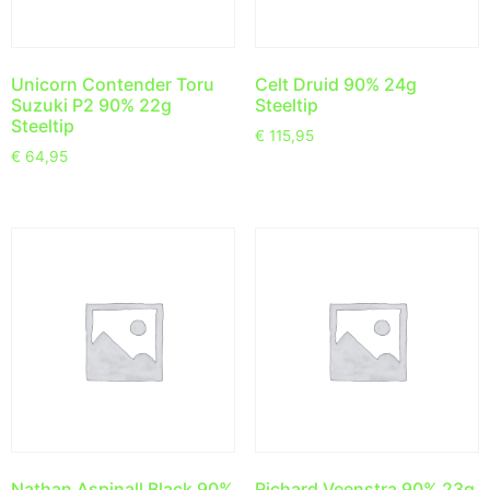
Unicorn Contender Toru
Celt Druid 90% 24g
Suzuki P2 90% 22g
Steeltip
Steeltip
€
115,95
€
64,95
Nathan Aspinall Black 90%
Richard Veenstra 90% 23g