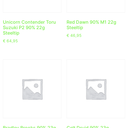
Unicorn Contender Toru
Red Dawn 90% M1 22g
Suzuki P2 90% 22g
Steeltip
Steeltip
€
46,95
€
64,95
Bradley Brooks 90% 23g
Celt Druid 90% 23g