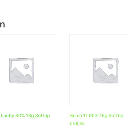
en
Lauby 90% 18g Softtip
Hema 11 90% 19g Softtip
€
69,95