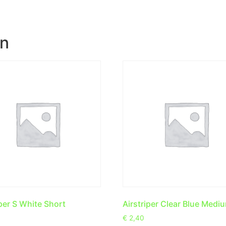
en
iper S White Short
Airstriper Clear Blue Medi
€
2,40