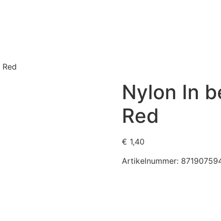
– Red
Nylon In b
Red
€
1,40
Artikelnummer:
87190759