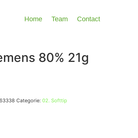
Home
Team
Contact
lemens 80% 21g
63338
Categorie:
02. Softtip