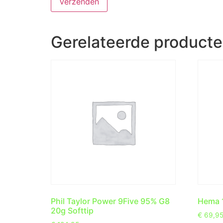
Gerelateerde product
Phil Taylor Power 9Five 95% G8
Hema 1
20g Softtip
€
69,9