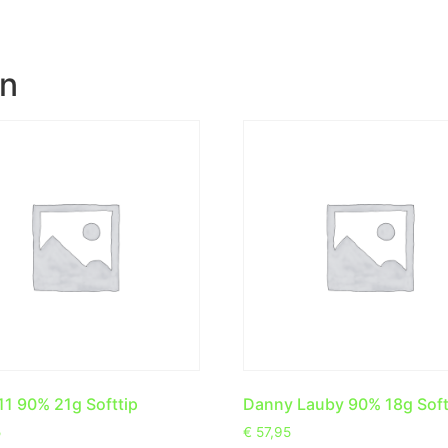
en
1 90% 21g Softtip
Danny Lauby 90% 18g Soft
5
€
57,95