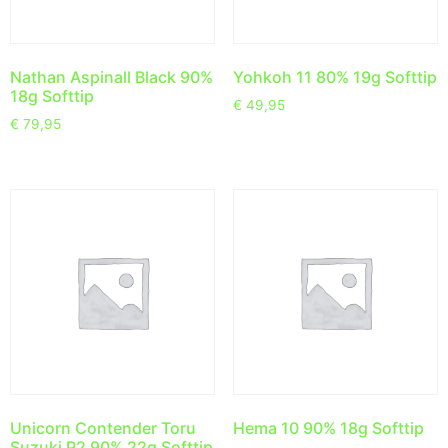
Nathan Aspinall Black 90%
Yohkoh 11 80% 19g Softtip
18g Softtip
€
49,95
€
79,95
Unicorn Contender Toru
Hema 10 90% 18g Softtip
Suzuki P2 90% 22g Softtip