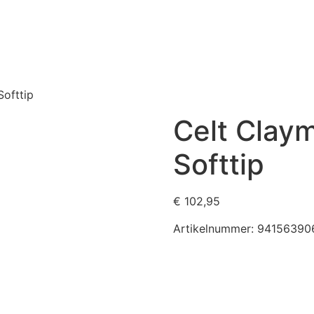
ofttip
Celt Clay
Softtip
€
102,95
Artikelnummer:
94156390