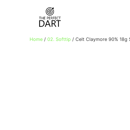
Home
/
02. Softtip
/ Celt Claymore 90% 18g S