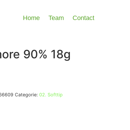
Home
Team
Contact
more 90% 18g
66609
Categorie:
02. Softtip