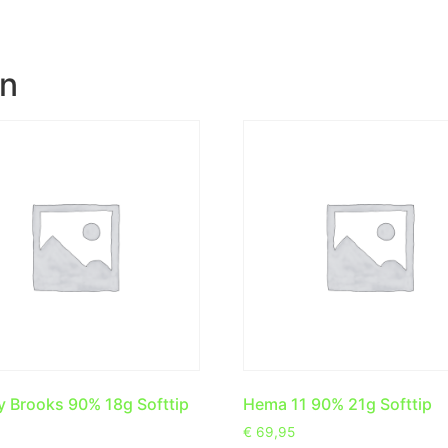
en
y Brooks 90% 18g Softtip
Hema 11 90% 21g Softtip
€
69,95