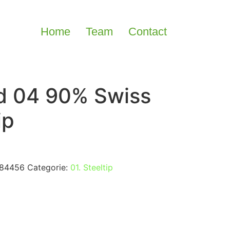
Home
Team
Contact
id 04 90% Swiss
ip
84456
Categorie:
01. Steeltip