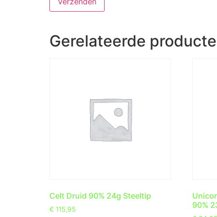
Gerelateerde product
Celt Druid 90% 24g Steeltip
Unicor
90% 23
€
115,95