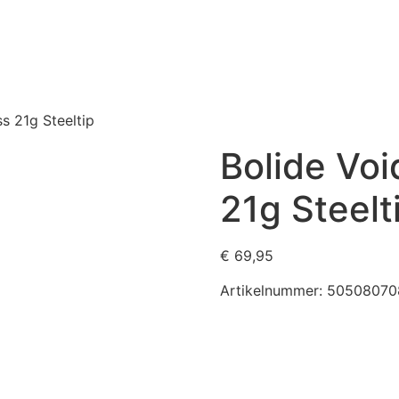
s 21g Steeltip
Bolide Vo
21g Steelt
€
69,95
Artikelnummer:
50508070