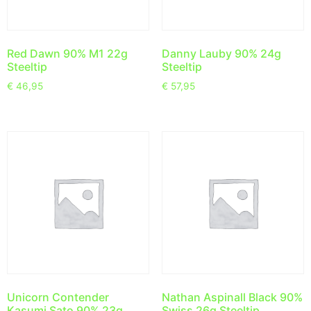
Red Dawn 90% M1 22g
Danny Lauby 90% 24g
Steeltip
Steeltip
€
46,95
€
57,95
Unicorn Contender
Nathan Aspinall Black 90%
Kasumi Sato 90% 23g
Swiss 26g Steeltip