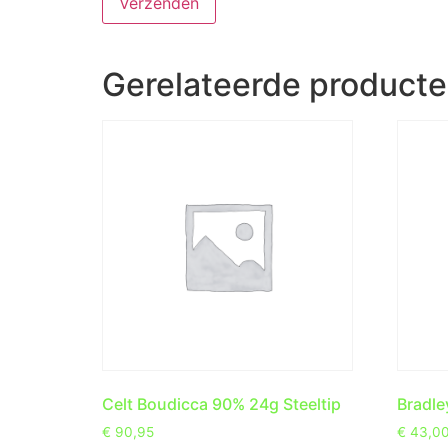
Gerelateerde product
Celt Boudicca 90% 24g Steeltip
Bradle
€
90,95
€
43,0