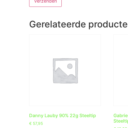
Gerelateerde product
Danny Lauby 90% 22g Steeltip
Gabrie
Steelti
€
57,95