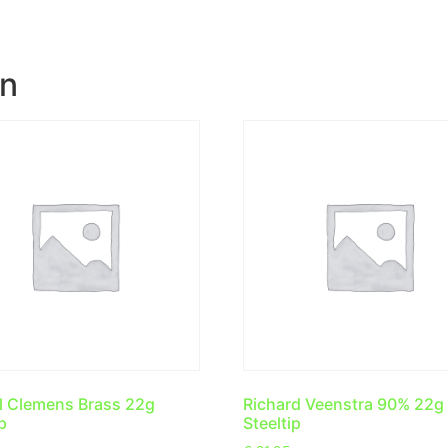
en
l Clemens Brass 22g
Richard Veenstra 90% 22g
p
Steeltip