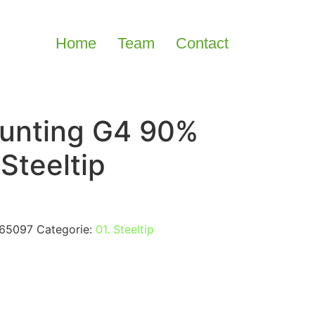
Home
Team
Contact
unting G4 90%
Steeltip
65097
Categorie:
01. Steeltip