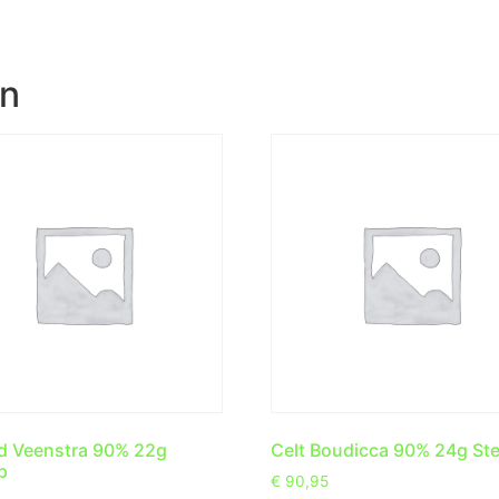
en
d Veenstra 90% 22g
Celt Boudicca 90% 24g Ste
p
€
90,95