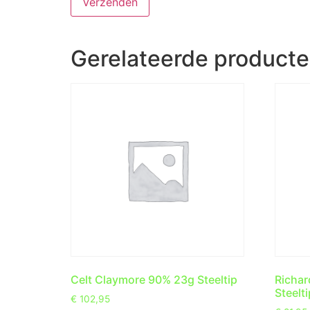
Gerelateerde product
Celt Claymore 90% 23g Steeltip
Richar
Steelti
€
102,95