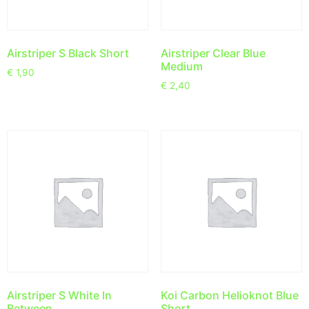
Airstriper S Black Short
Airstriper Clear Blue
Medium
€
1,90
€
2,40
Airstriper S White In
Koi Carbon Helioknot Blue
Between
Short