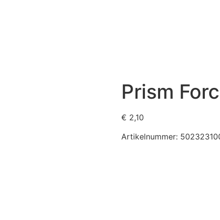
Prism For
€
2,10
Artikelnummer:
50232310