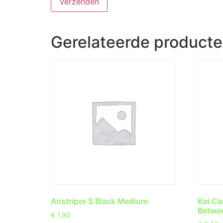
Gerelateerde product
Airstriper S Black Medium
Koi Ca
Betwe
€
1,90