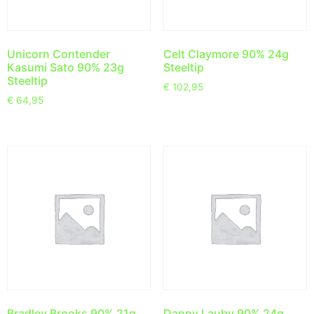
Unicorn Contender
Celt Claymore 90% 24g
Kasumi Sato 90% 23g
Steeltip
Steeltip
€
102,95
€
64,95
Bradley Brooks 90% 21g
Danny Lauby 90% 24g