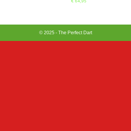
€
64,95
© 2025 - The Perfect Dart