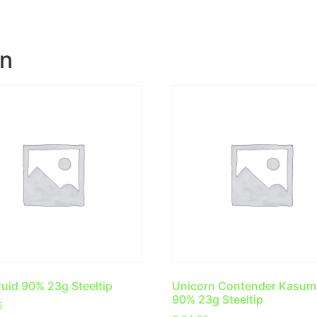
en
ruid 90% 23g Steeltip
Unicorn Contender Kasumi
90% 23g Steeltip
5