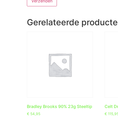
Gerelateerde product
Bradley Brooks 90% 23g Steeltip
Celt D
€
54,95
€
115,9