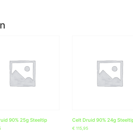
en
ruid 90% 25g Steeltip
Celt Druid 90% 24g Steelti
5
€
115,95