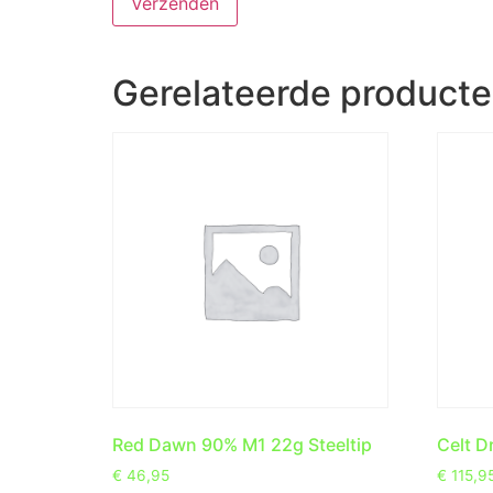
Gerelateerde product
Red Dawn 90% M1 22g Steeltip
Celt D
€
46,95
€
115,9