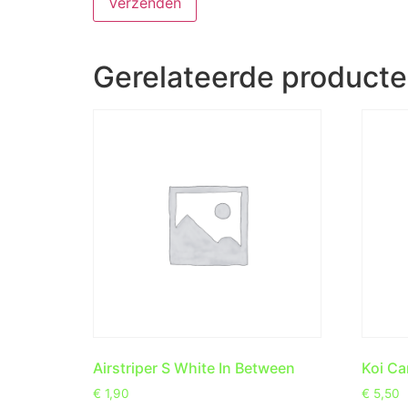
Gerelateerde product
Airstriper S White In Between
Koi Ca
€
1,90
€
5,50