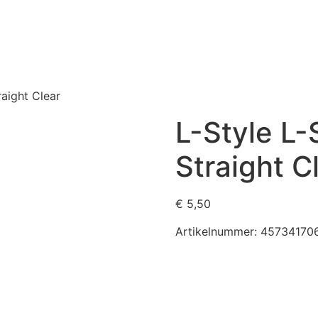
raight Clear
L-Style L-
Straight C
€
5,50
Artikelnummer:
45734170