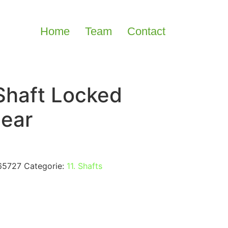
Home
Team
Contact
Shaft Locked
lear
65727
Categorie:
11. Shafts