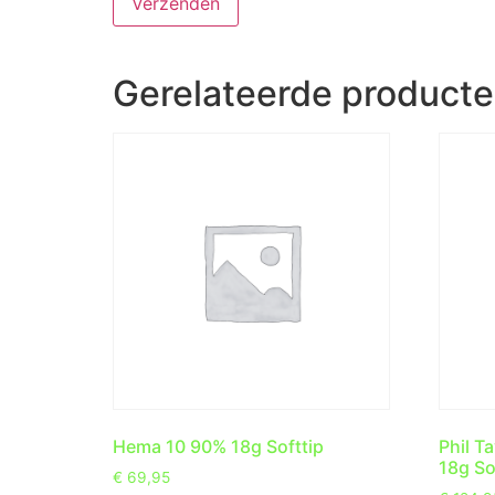
Gerelateerde product
Hema 10 90% 18g Softtip
Phil T
18g So
€
69,95