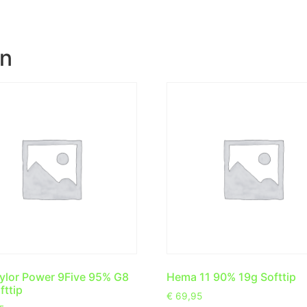
en
aylor Power 9Five 95% G8
Hema 11 90% 19g Softtip
fttip
€
69,95