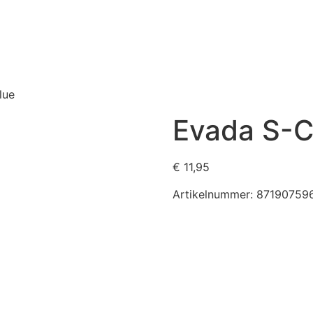
lue
Evada S-C
€
11,95
Artikelnummer:
87190759