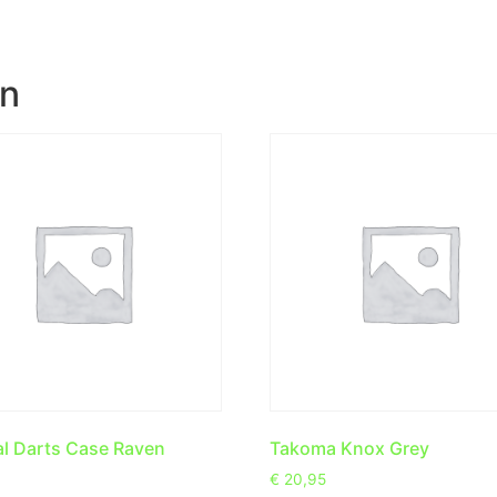
en
al Darts Case Raven
Takoma Knox Grey
€
20,95