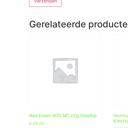
Gerelateerde product
Red Dawn 90% M1 22g Steeltip
Hurric
Kim Hu
€
46,95