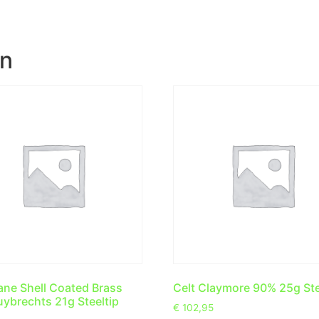
en
ane Shell Coated Brass
Celt Claymore 90% 25g Ste
ybrechts 21g Steeltip
€
102,95