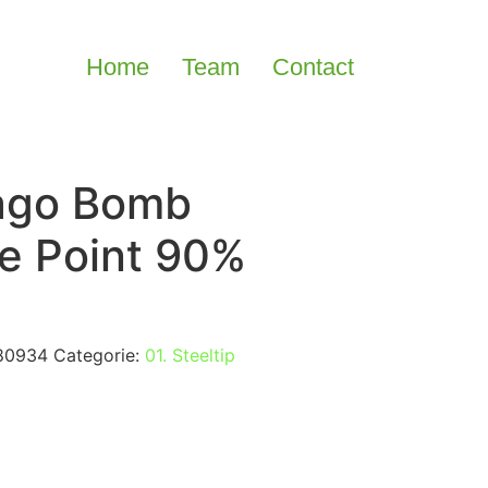
Home
Team
Contact
tago Bomb
le Point 90%
80934
Categorie:
01. Steeltip