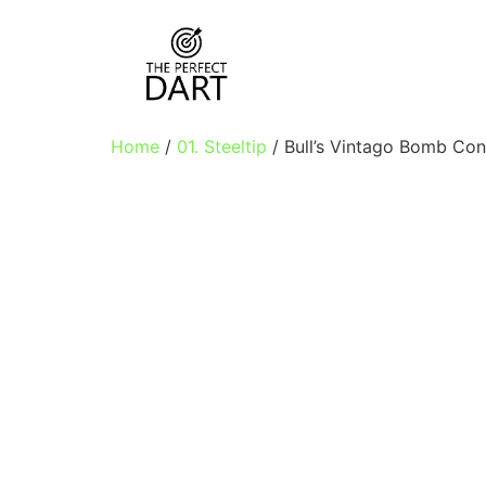
Home
/
01. Steeltip
/ Bull’s Vintago Bomb Con