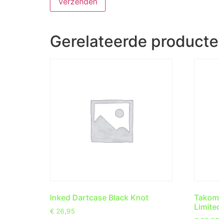
Gerelateerde product
Inked Dartcase Black Knot
Takoma
Limite
€
26,95