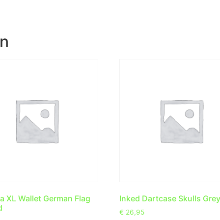
en
 XL Wallet German Flag
Inked Dartcase Skulls Gre
d
€
26,95